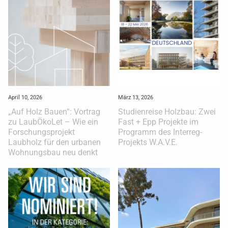
April 10, 2026
März 13, 2026
„Auf Holz Bauen“: Vortrag
Studienreise Holzbau: Zwei
zu LaubÖkoLet – Wie ein
Fast + Epp Projekte im
Forschungsprojekt
Programm des Interreg-
Laubholz für den urbanen
Projekts W.A.V.E.
Wohnungsbau neu denkt