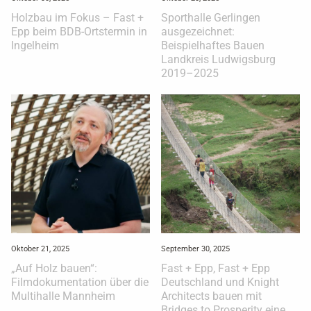
Holzbau im Fokus – Fast +
Sporthalle Gerlingen
Epp beim BDB-Ortstermin in
ausgezeichnet:
Ingelheim
Beispielhaftes Bauen
Landkreis Ludwigsburg
2019–2025
Oktober 21, 2025
September 30, 2025
„Auf Holz bauen“:
Fast + Epp, Fast + Epp
Filmdokumentation über die
Deutschland und Knight
Multihalle Mannheim
Architects bauen mit
Bridges to Prosperity eine