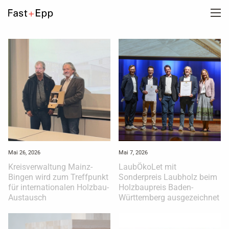
UNTERNEHMEN
PORTFOLIO
NEWS
KARRIERE
Mai 26, 2026
Mai 7, 2026
Kreisverwaltung Mainz-
LaubÖkoLet mit
Bingen wird zum Treffpunkt
Sonderpreis Laubholz beim
KONTAKT
für internationalen Holzbau-
Holzbaupreis Baden-
Austausch
Württemberg ausgezeichnet