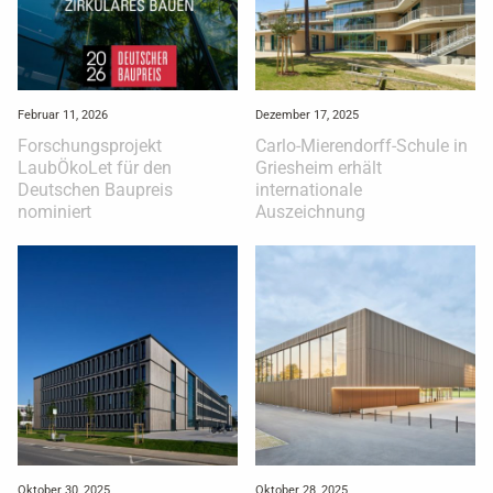
Februar 11, 2026
Dezember 17, 2025
Forschungsprojekt
Carlo-Mierendorff-Schule in
LaubÖkoLet für den
Griesheim erhält
Deutschen Baupreis
internationale
nominiert
Auszeichnung
Oktober 30, 2025
Oktober 28, 2025