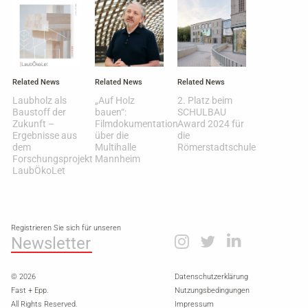
Related News
Related News
Related News
Laubholz als
„Auf Holz
2. Platz beim
Baustoff der
bauen“:
SCHULBAU
Zukunft –
Filmdokumentation
Award 2024 für
Ergebnisse aus
über die
die
dem
Multihalle
Römerstadtschule
Forschungsprojekt
Mannheim
LaubÖkoLet
Registrieren Sie sich für unseren
Newsletter
© 2026
Datenschutzerklärung
Fast + Epp.
Nutzungsbedingungen
All Rights Reserved.
Impressum