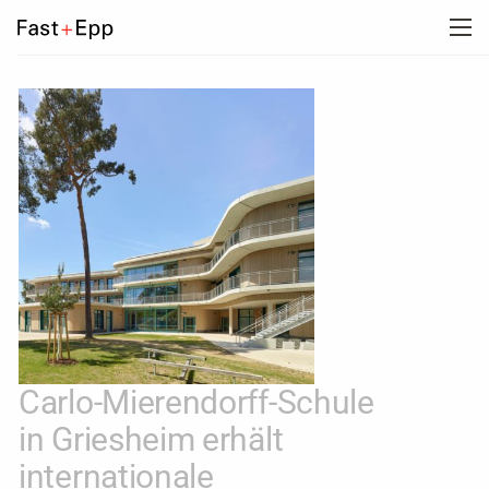
UNTERNEHMEN
PORTFOLIO
NEWS
KARRIERE
KONTAKT
Carlo-Mierendorff-Schule
in Griesheim erhält
internationale