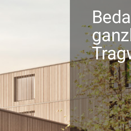
Beda
ganzh
Trag