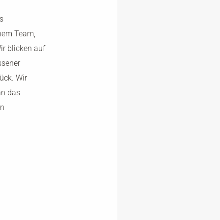
s
inem Team,
ir blicken auf
ssener
ück. Wir
an das
en