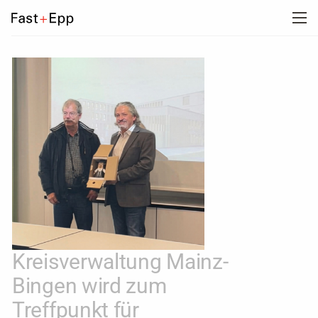
UNTERNEHMEN
PORTFOLIO
NEWS
KARRIERE
KONTAKT
Kreisverwaltung Mainz-
Bingen wird zum
Treffpunkt für