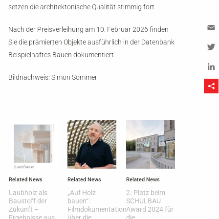
setzen die architektonische Qualität stimmig fort.
Nach der Preisverleihung am 10. Februar 2026 finden
Sie die prämierten Objekte ausführlich in der Datenbank
Em
Beispielhaftes Bauen dokumentiert.
Tw
Bildnachweis: Simon Sommer
Li
Related News
Related News
Related News
Laubholz als
„Auf Holz
2. Platz beim
Baustoff der
bauen“:
SCHULBAU
Zukunft –
Filmdokumentation
Award 2024 für
Ergebnisse aus
über die
die