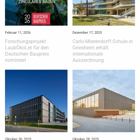
Februar 11, 2026
Dezember 17, 2025
Forschungsprojekt
Carlo-Mierendorff-Schule in
LaubÖkoLet für den
Griesheim erhält
Deutschen Baupreis
internationale
nominiert
Auszeichnung
Oktober 30, 2025
Oktober 28, 2025