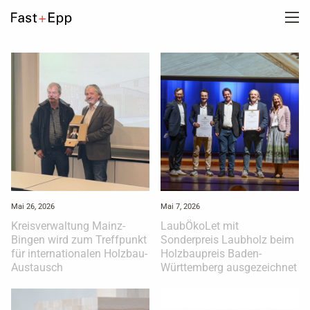
UNTERNEHMEN
PORTFOLIO
NEWS
KARRIERE
Mai 26, 2026
Mai 7, 2026
Kreisverwaltung Mainz-
LaubÖkoLet mit
Bingen wird zum Treffpunkt
Sonderpreis Laubholz beim
KONTAKT
für internationalen Holzbau-
Holzbaupreis Baden-
Austausch
Württemberg ausgezeichnet