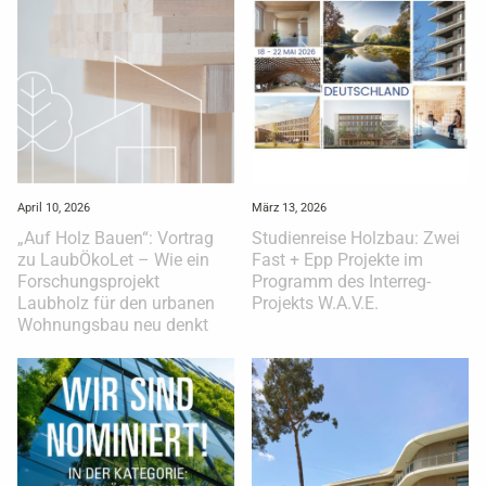
April 10, 2026
März 13, 2026
„Auf Holz Bauen“: Vortrag
Studienreise Holzbau: Zwei
zu LaubÖkoLet – Wie ein
Fast + Epp Projekte im
Forschungsprojekt
Programm des Interreg-
Laubholz für den urbanen
Projekts W.A.V.E.
Wohnungsbau neu denkt