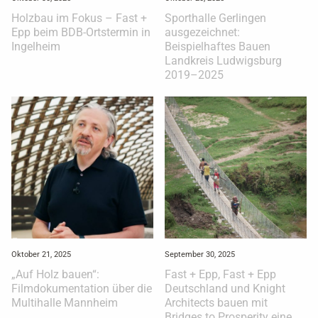
Holzbau im Fokus – Fast +
Sporthalle Gerlingen
Epp beim BDB-Ortstermin in
ausgezeichnet:
Ingelheim
Beispielhaftes Bauen
Landkreis Ludwigsburg
2019–2025
Oktober 21, 2025
September 30, 2025
„Auf Holz bauen“:
Fast + Epp, Fast + Epp
Filmdokumentation über die
Deutschland und Knight
Multihalle Mannheim
Architects bauen mit
Bridges to Prosperity eine