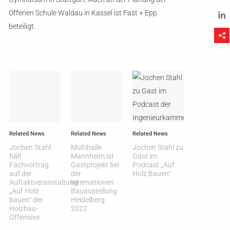
Tw
Offenen Schule Waldau in Kassel ist Fast + Epp
beteiligt.
Li
Related News
Related News
Related News
Jochen Stahl
Multihalle
Jochen Stahl zu
hält
Mannheim ist
Gast im
Fachvortrag
Gastprojekt bei
Podcast „Auf
auf der
der
Holz Bauen“
Auftaktveranstaltung
Internationen
„Auf Holz
Bauaustellung
bauen“ der
Heidelberg
Holzbau-
2022
Offensive