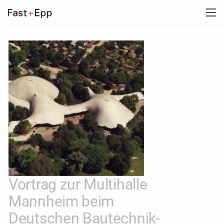
UNTERNEHMEN
PORTFOLIO
NEWS
KARRIERE
KONTAKT
Vortrag zur Multihalle
Mannheim beim
Deutschen Bautechnik-