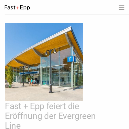
UNTERNEHMEN
PORTFOLIO
NEWS
KARRIERE
KONTAKT
Fast + Epp feiert die
Eröffnung der Evergreen
Line