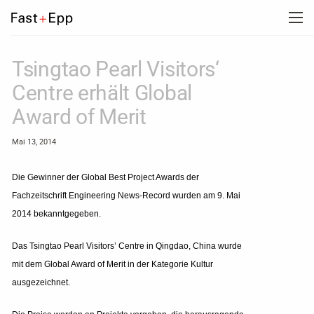
UNTERNEHMEN
Tsingtao Pearl Visitors‘
Centre erhält Global
PORTFOLIO
Award of Merit
Mai 13, 2014
NEWS
Die Gewinner der Global Best Project Awards der
Fachzeitschrift Engineering News-Record wurden am 9. Mai
KARRIERE
2014 bekanntgegeben.
KONTAKT
Das Tsingtao Pearl Visitors’ Centre in Qingdao, China wurde
mit dem Global Award of Merit in der Kategorie Kultur
ausgezeichnet.