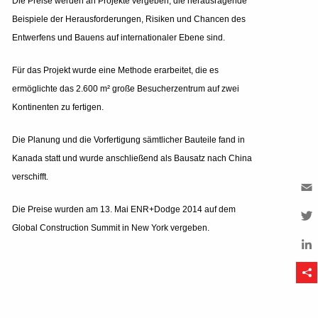
Die Preise werden an Projekte vergeben, die herausragende
Beispiele der Herausforderungen, Risiken und Chancen des
Entwerfens und Bauens auf internationaler Ebene sind.
Für das Projekt wurde eine Methode erarbeitet, die es
ermöglichte das 2.600 m² große Besucherzentrum auf zwei
Kontinenten zu fertigen.
Die Planung und die Vorfertigung sämtlicher Bauteile fand in
Kanada statt und wurde anschließend als Bausatz nach China
verschifft.
Em
Die Preise wurden am 13. Mai ENR+Dodge 2014 auf dem
Global Construction Summit in New York vergeben.
Tw
Li