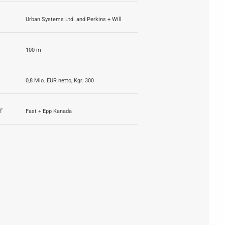
Urban Systems Ltd. and Perkins + Will
100 m
0,8 Mio. EUR netto, Kgr. 300
r
Fast + Epp Kanada