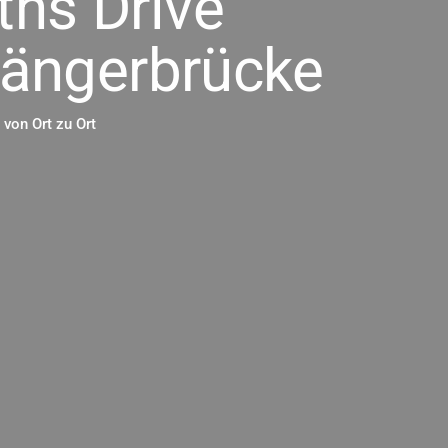
iths Drive
ängerbrücke
von Ort zu Ort