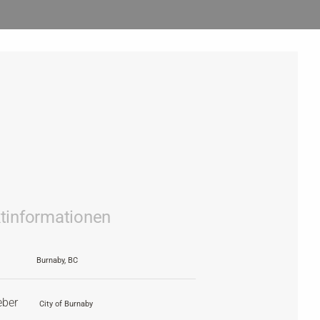
ktinformationen
Burnaby, BC
eber
City of Burnaby