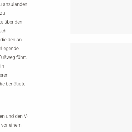
au anzulanden
 zu
ke über den
isch
 die den an
rliegende
Fußweg führt.
in
eren
die benötigte
en und den V-
 vor einem