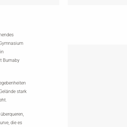
ehendes
n Gymnasium
in
dt Burnaby
Gegebenheiten
 Gelände stark
eht.
 überqueren,
rve, die es