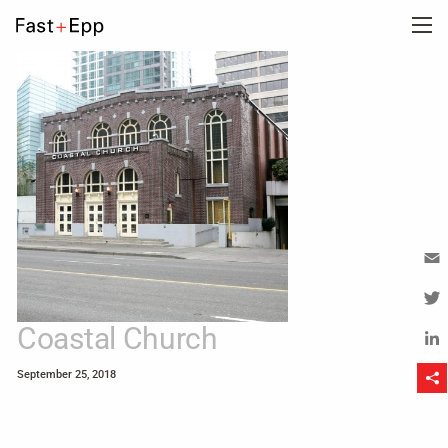
UNTERNEHMEN
PORTFOLIO
NEWS
KARRIERE
Em
Tw
Coastal Church
KONTAKT
Li
September 25, 2018